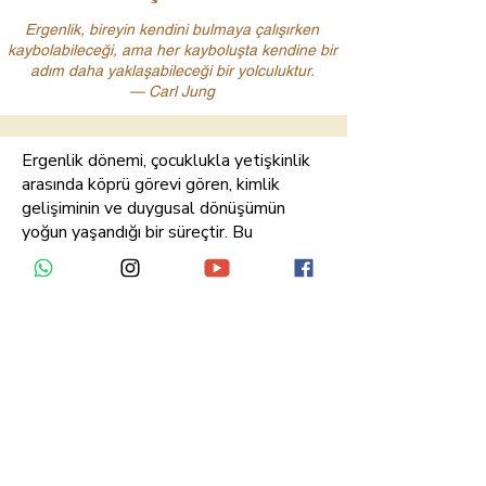
Ergenlik, bireyin kendini bulmaya çalışırken
kaybolabileceği, ama her kayboluşta kendine bir
adım daha yaklaşabileceği bir yolculuktur.
— Carl Jung
Ergenlik dönemi, çocuklukla yetişkinlik
arasında köprü görevi gören, kimlik
gelişiminin ve duygusal dönüşümün
yoğun yaşandığı bir süreçtir. Bu
dönemde, gençler kendilerini
keşfederken çeşitli zorluklar ve
çatışmalar yaşayabilirler. Bu süreçte
psikolojik danışman gençlere rehberlik
ederek duygularını anlamlandırmalarına,
düşüncelerini sağlıklı bir şekilde ifade
etmelerine ve özgüvenle büyümelerine
destek olur.
Ergen psikolojik danışmanlık süreci,