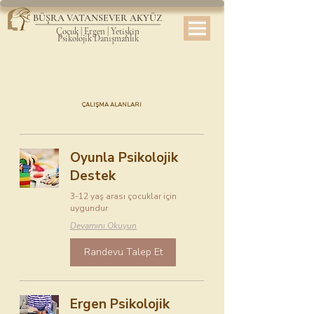
BÜŞRA VATANSEVER AKYÜZ
Çocuk | Ergen | Yetişkin
Psikolojik Danışmanlık
ÇALIŞMA ALANLARI
Oyunla Psikolojik
Destek
3-12 yaş arası çocuklar için
uygundur
Devamını Okuyun
Randevu Talep Et
Ergen Psikolojik